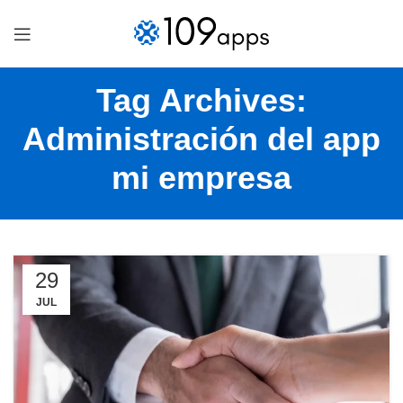
Tag Archives:
Administración del app
mi empresa
29
JUL